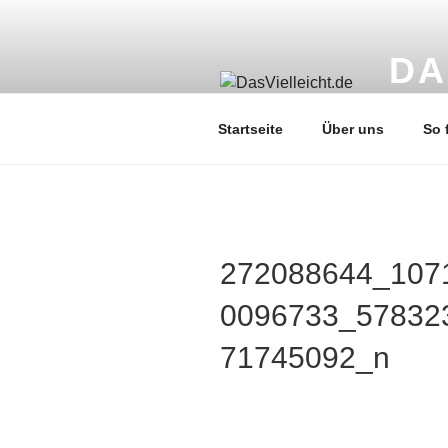
Zum
Inhalt
springen
DA
Liebevol
Startseite
Über uns
So 
272088644_107
0096733_57832
71745092_n