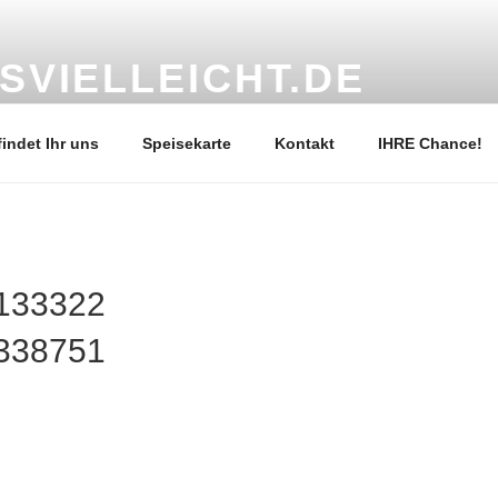
SVIELLEICHT.DE
l geführtes Restaurant sucht engagierte Nachfolge
findet Ihr uns
Speisekarte
Kontakt
IHRE Chance!
133322
338751