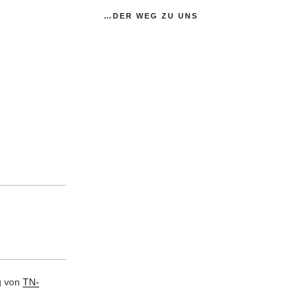
…DER WEG ZU UNS
g von
TN-