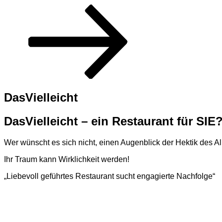
Nach
unten
zum
Inhalt
scrollen
DasVielleicht
DasVielleicht – ein Restaurant für SIE
Wer wünscht es sich nicht, einen Augenblick der Hektik des Al
Ihr Traum kann Wirklichkeit werden!
„Liebevoll geführtes Restaurant
sucht engagierte Nachfolge“