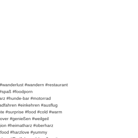
r #wanderlust #wandern #restaurant
 #spaß #foodporn
arz #hunde-bar #motorrad
radfahren #einkehren #ausflug
e #surprise #food #cold #warm
over #genießen #weilgeil
ion #heimatharz #oberharz
stfood #harzlove #yummy