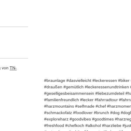
g von
TN-
#braunlage #dasvielleicht #leckeressen #bike
#draußen #gemütlich #leckeressenundtrinken
#geselligesbeisammensein #liebezumdeteil #h
#familienfreundlich #lecker #fahrradtour #fahr
#harzmountains #selfmade #chef #harzmoment
#schmackofatz #foodlover #brunch #dog #dogl
#exploreharz #goodvibes #goodtimes #harzreg
#freshfood #chefkoch #alkohol #harzliebe #ju