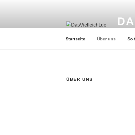
Zum
Inhalt
springen
DA
Liebevol
Startseite
Über uns
So 
ÜBER UNS