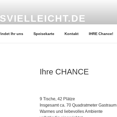
SVIELLEICHT.DE
l geführtes Restaurant sucht engagierte Nachfolge
findet Ihr uns
Speisekarte
Kontakt
IHRE Chance!
Ihre CHANCE
9 Tische, 42 Plätze
Insgesamt ca. 70 Quadratmeter Gastraum
Warmes und liebevolles Ambiente