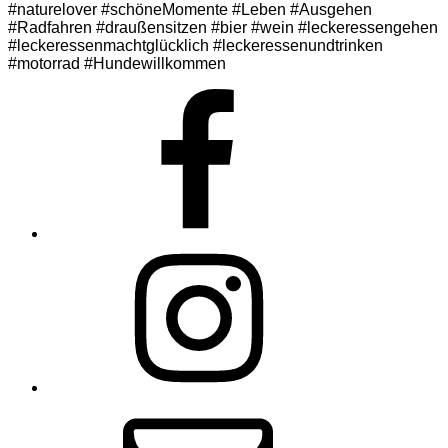
#naturelover #schöneMomente #Leben #Ausgehen
#Radfahren #draußensitzen #bier #wein #leckeressengehen
#leckeressenmachtglücklich #leckeressenundtrinken
#motorrad #Hundewillkommen
Facebook
Instagram
E-
Mail