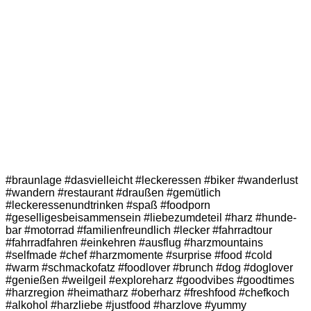
#braunlage #dasvielleicht #leckeressen #biker #wanderlust
#wandern #restaurant #draußen #gemütlich
#leckeressenundtrinken #spaß #foodporn
#geselligesbeisammensein #liebezumdeteil #harz #hunde-
bar #motorrad #familienfreundlich #lecker #fahrradtour
#fahrradfahren #einkehren #ausflug #harzmountains
#selfmade #chef #harzmomente #surprise #food #cold
#warm #schmackofatz #foodlover #brunch #dog #doglover
#genießen #weilgeil #exploreharz #goodvibes #goodtimes
#harzregion #heimatharz #oberharz #freshfood #chefkoch
#alkohol #harzliebe #justfood #harzlove #yummy