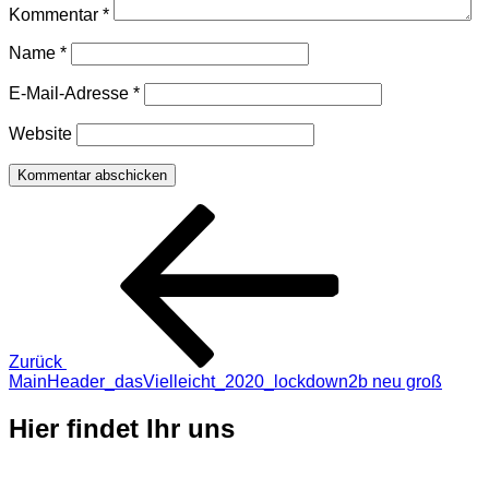
Kommentar
*
Name
*
E-Mail-Adresse
*
Website
Beitragsnavigation
Vorheriger
Beitrag
Zurück
MainHeader_dasVielleicht_2020_lockdown2b neu groß
Hier findet Ihr uns