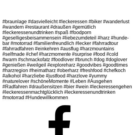
#braunlage #dasvielleicht #leckeressen #biker #wanderlust
#wandern #restaurant #draußen #gemütlich
#leckeressenundtrinken #spaß #foodporn
#geselligesbeisammensein #liebezumdeteil #harz #hunde-
bar #motorrad #familienfreundlich #lecker #fahrradtour
#fahrradfahren #einkehren #ausflug #harzmountains
#selfmade #chef #harzmomente #surprise #food #cold
#warm #schmackofatz #foodlover #brunch #dog #doglover
#genießen #weilgeil #exploreharz #goodvibes #goodtimes
#harzregion #heimatharz #oberharz #freshfood #chefkoch
#alkohol #harzliebe #justfood #harzlove #yummy
#naturelover #schöneMomente #Leben #Ausgehen
#Radfahren #draußensitzen #bier #wein #leckeressengehen
#leckeressenmachtglücklich #leckeressenundtrinken
#motorrad #Hundewillkommen
Facebook