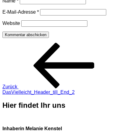
Name
*
E-Mail-Adresse
*
Website
Beitragsnavigation
Vorheriger
Beitrag
Zurück
DasVielleicht_Header_till_End_2
Hier findet Ihr uns
Inhaberin Melanie Kenstel