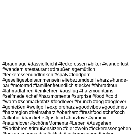
#braunlage #dasvielleicht #leckeressen #biker #wanderlust
#wandern #restaurant #draußen #gemütlich
#leckeressenundtrinken #spaß #foodporn
#geselligesbeisammensein #liebezumdeteil #harz #hunde-
bar #motorrad #familienfreundlich #lecker #fahrradtour
#fahrradfahren #einkehren #ausflug #harzmountains
#selfmade #chef #harzmomente #surprise #food #cold
#warm #schmackofatz #foodlover #brunch #dog #doglover
#genießen #weilgeil #exploreharz #goodvibes #goodtimes
#harzregion #heimatharz #oberharz #freshfood #chefkoch
#alkohol #harzliebe #justfood #harzlove #yummy
#naturelover #schöneMomente #Leben #Ausgehen
#Radfahren #draußensitzen #bier #wein #leckeressengehen
#leckeressenmachtglücklich #leckeressenundtrinken