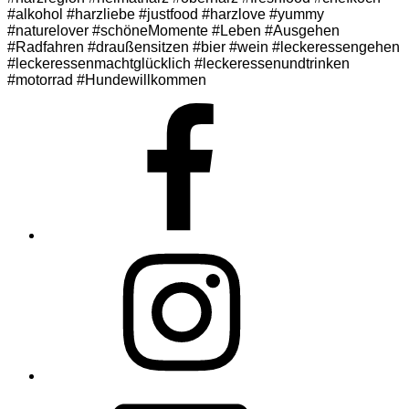
#alkohol #harzliebe #justfood #harzlove #yummy
#naturelover #schöneMomente #Leben #Ausgehen
#Radfahren #draußensitzen #bier #wein #leckeressengehen
#leckeressenmachtglücklich #leckeressenundtrinken
#motorrad #Hundewillkommen
Facebook
Instagram
E-
Mail