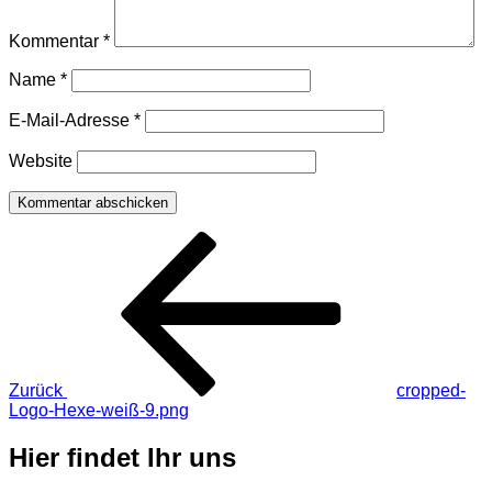
Kommentar
*
Name
*
E-Mail-Adresse
*
Website
Beitragsnavigation
Vorheriger
Beitrag
Zurück
cropped-
Logo-Hexe-weiß-9.png
Hier findet Ihr uns