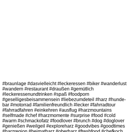
#braunlage #dasvielleicht #leckeressen #biker #wanderlust
#wandern #restaurant #draußen #gemütlich
#leckeressenundtrinken #spaß #foodporn
#geselligesbeisammensein #liebezumdeteil #harz #hunde-
bar #motorrad #familienfreundlich #lecker #fahrradtour
#fahrradfahren #einkehren #ausflug #harzmountains
#selfmade #chef #harzmomente #surprise #food #cold
#warm #schmackofatz #foodlover #brunch #dog #doglover
#genießen #weilgeil #exploreharz #goodvibes #goodtimes
#harzregion #heimatharz #oberharz #freshfood #chefkoch