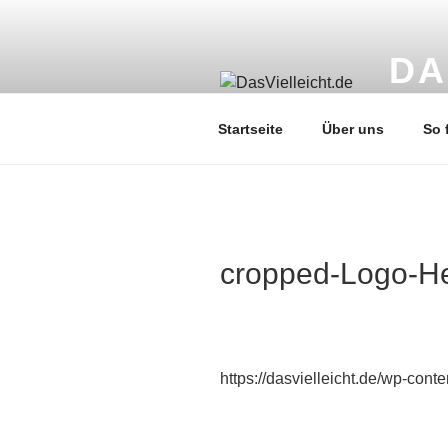
Zum
Inhalt
springen
DA
Liebevol
Startseite
Über uns
So 
cropped-Logo-H
https://dasvielleicht.de/wp-co