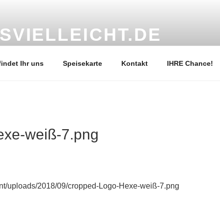
SVIELLEICHT.DE
l geführtes Restaurant sucht engagierte Nachfolge
findet Ihr uns
Speisekarte
Kontakt
IHRE Chance!
exe-weiß-7.png
ntent/uploads/2018/09/cropped-Logo-Hexe-weiß-7.png