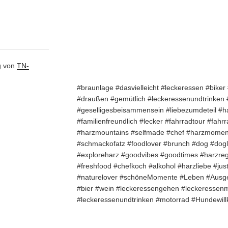
g von
TN-
#braunlage #dasvielleicht #leckeressen #bike
#draußen #gemütlich #leckeressenundtrinken
#geselligesbeisammensein #liebezumdeteil #h
#familienfreundlich #lecker #fahrradtour #fahr
#harzmountains #selfmade #chef #harzmoment
#schmackofatz #foodlover #brunch #dog #dogl
#exploreharz #goodvibes #goodtimes #harzreg
#freshfood #chefkoch #alkohol #harzliebe #ju
#naturelover #schöneMomente #Leben #Ausg
#bier #wein #leckeressengehen #leckeressenm
#leckeressenundtrinken #motorrad #Hundewi