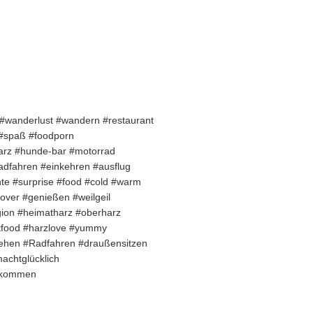
r #wanderlust #wandern #restaurant
 #spaß #foodporn
arz #hunde-bar #motorrad
radfahren #einkehren #ausflug
e #surprise #food #cold #warm
over #genießen #weilgeil
ion #heimatharz #oberharz
stfood #harzlove #yummy
ehen #Radfahren #draußensitzen
achtglücklich
llkommen