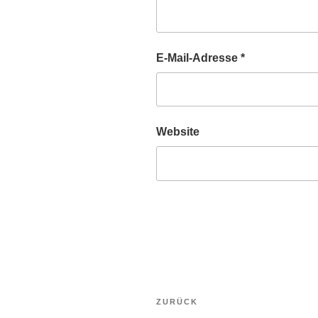
E-Mail-Adresse
*
Website
Beitragsnavigation
Vorheriger
ZURÜCK