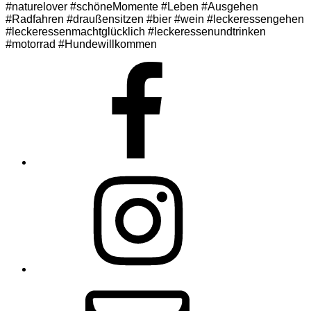
#naturelover #schöneMomente #Leben #Ausgehen
#Radfahren #draußensitzen #bier #wein #leckeressengehen
#leckeressenmachtglücklich #leckeressenundtrinken
#motorrad #Hundewillkommen
Facebook
Instagram
E-
Mail