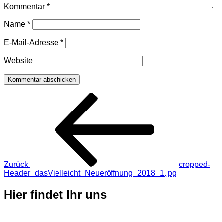
Kommentar
*
Name
*
E-Mail-Adresse
*
Website
Beitragsnavigation
Vorheriger
Beitrag
Zurück
cropped-
Header_dasVielleicht_Neueröffnung_2018_1.jpg
Hier findet Ihr uns