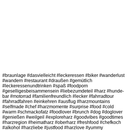
#braunlage #dasvielleicht #leckeressen #biker #wanderlust
#wandern #restaurant #draußen #gemütlich
#leckeressenundtrinken #spaß #foodporn
#geselligesbeisammensein #liebezumdeteil #harz #hunde-
bar #motorrad #familienfreundlich #lecker #fahrradtour
#fahrradfahren #einkehren #ausflug #harzmountains
#selfmade #chef #harzmomente #surprise #food #cold
#warm #schmackofatz #foodlover #brunch #dog #doglover
#genießen #weilgeil #exploreharz #goodvibes #goodtimes
#harzregion #heimatharz #oberharz #freshfood #chefkoch
#alkohol #harzliebe #justfood #harzlove #yummy