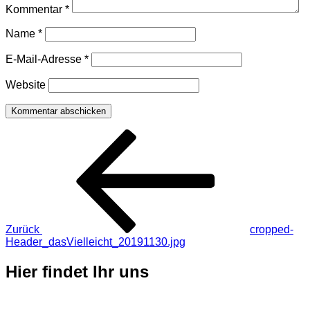
Kommentar
*
Name
*
E-Mail-Adresse
*
Website
Beitragsnavigation
Vorheriger
Beitrag
Zurück
cropped-
Header_dasVielleicht_20191130.jpg
Hier findet Ihr uns