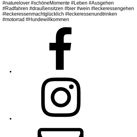
#naturelover #schöneMomente #Leben #Ausgehen
#Radfahren #draußensitzen #bier #wein #leckeressengehen
#leckeressenmachtglücklich #leckeressenundtrinken
#motorrad #Hundewillkommen
Facebook
Instagram
E-
Mail