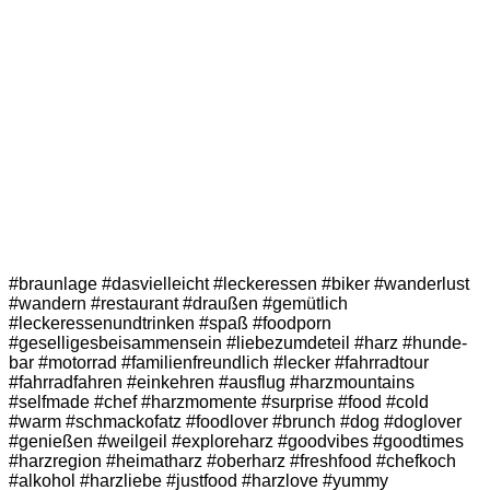
#braunlage #dasvielleicht #leckeressen #biker #wanderlust
#wandern #restaurant #draußen #gemütlich
#leckeressenundtrinken #spaß #foodporn
#geselligesbeisammensein #liebezumdeteil #harz #hunde-
bar #motorrad #familienfreundlich #lecker #fahrradtour
#fahrradfahren #einkehren #ausflug #harzmountains
#selfmade #chef #harzmomente #surprise #food #cold
#warm #schmackofatz #foodlover #brunch #dog #doglover
#genießen #weilgeil #exploreharz #goodvibes #goodtimes
#harzregion #heimatharz #oberharz #freshfood #chefkoch
#alkohol #harzliebe #justfood #harzlove #yummy