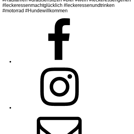
#leckeressenmachtglücklich #leckeressenundtrinken
#motorrad #Hundewillkommen
Facebook
Instagram
E-
Mail