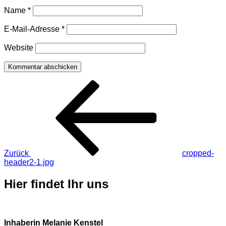
Name
*
E-Mail-Adresse
*
Website
Beitragsnavigation
Vorheriger
Beitrag
Zurück
cropped-
header2-1.jpg
Hier findet Ihr uns
Inhaberin Melanie Kenstel