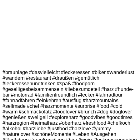
#braunlage #dasvielleicht #leckeressen #biker #wanderlust
#wandern #restaurant #draußen #gemütlich
#leckeressenundtrinken #spaß #foodporn
#geselligesbeisammensein #liebezumdeteil #harz #hunde-
bar #motorrad #familienfreundlich #lecker #fahrradtour
#fahrradfahren #einkehren #ausflug #harzmountains
#selfmade #chef #harzmomente #surprise #food #cold
#warm #schmackofatz #foodlover #brunch #dog #doglover
#genießen #weilgeil #exploreharz #goodvibes #goodtimes
#harzregion #heimatharz #oberharz #freshfood #chefkoch
#alkohol #harzliebe #justfood #harzlove #yummy
#naturelover #schöneMomente #Leben #Ausgehen
#Radfahren #draußensitzen #bier #wein #leckeressengehen