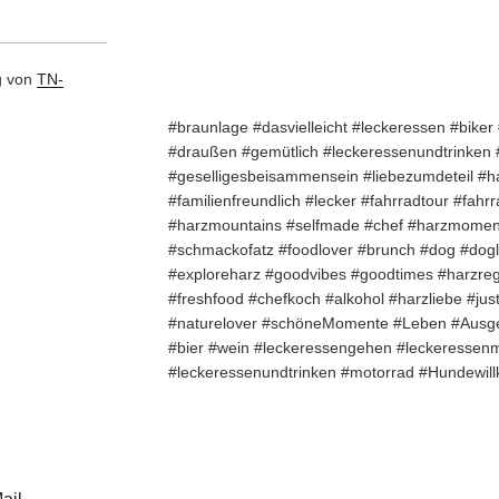
g von
TN-
#braunlage #dasvielleicht #leckeressen #bike
#draußen #gemütlich #leckeressenundtrinken
#geselligesbeisammensein #liebezumdeteil #h
#familienfreundlich #lecker #fahrradtour #fahr
#harzmountains #selfmade #chef #harzmoment
#schmackofatz #foodlover #brunch #dog #dogl
#exploreharz #goodvibes #goodtimes #harzreg
#freshfood #chefkoch #alkohol #harzliebe #ju
#naturelover #schöneMomente #Leben #Ausg
#bier #wein #leckeressengehen #leckeressenm
#leckeressenundtrinken #motorrad #Hundewi