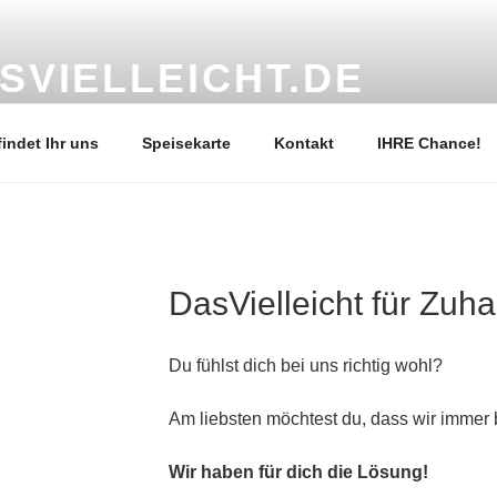
SVIELLEICHT.DE
l geführtes Restaurant sucht engagierte Nachfolge
findet Ihr uns
Speisekarte
Kontakt
IHRE Chance!
DasVielleicht für Zuh
Du fühlst dich bei uns richtig wohl?
Am liebsten möchtest du, dass wir immer b
Wir haben für dich die Lösung!