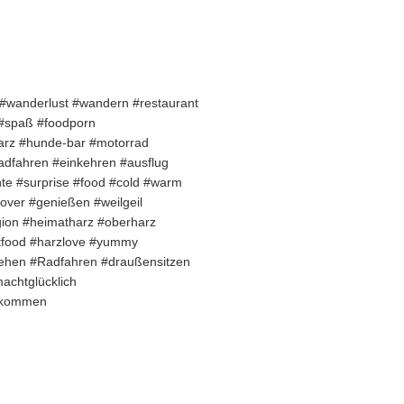
r #wanderlust #wandern #restaurant
 #spaß #foodporn
arz #hunde-bar #motorrad
radfahren #einkehren #ausflug
e #surprise #food #cold #warm
over #genießen #weilgeil
ion #heimatharz #oberharz
stfood #harzlove #yummy
ehen #Radfahren #draußensitzen
achtglücklich
llkommen