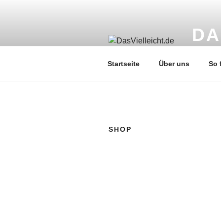
Zum
Inhalt
springen
DA
Liebevol
Startseite
Über uns
So 
SHOP