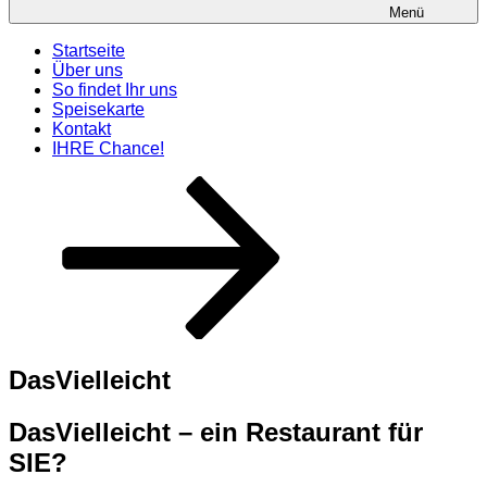
Menü
Startseite
Über uns
So findet Ihr uns
Speisekarte
Kontakt
IHRE Chance!
Nach
unten
zum
Inhalt
scrollen
DasVielleicht
DasVielleicht – ein Restaurant für
SIE?