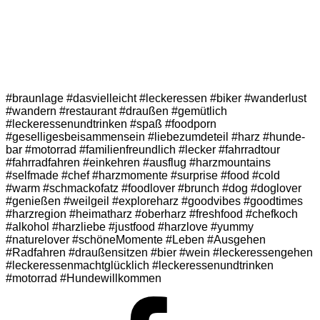
#braunlage #dasvielleicht #leckeressen #biker #wanderlust
#wandern #restaurant #draußen #gemütlich
#leckeressenundtrinken #spaß #foodporn
#geselligesbeisammensein #liebezumdeteil #harz #hunde-
bar #motorrad #familienfreundlich #lecker #fahrradtour
#fahrradfahren #einkehren #ausflug #harzmountains
#selfmade #chef #harzmomente #surprise #food #cold
#warm #schmackofatz #foodlover #brunch #dog #doglover
#genießen #weilgeil #exploreharz #goodvibes #goodtimes
#harzregion #heimatharz #oberharz #freshfood #chefkoch
#alkohol #harzliebe #justfood #harzlove #yummy
#naturelover #schöneMomente #Leben #Ausgehen
#Radfahren #draußensitzen #bier #wein #leckeressengehen
#leckeressenmachtglücklich #leckeressenundtrinken
#motorrad #Hundewillkommen
Facebook